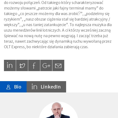
do rozwoju połączeń. Od takiego który scharakteryzować
możemy słowami „patrzcie jaki fajny terminal mamy” do
takiego „co jeszcze możemy dla was zrobić?”, „podzielmy się
ryzykiem”, „nasz obszar ciążenia stał się bardziej atrakcyjny /
większy”, „u nas taniej zatankujecie”. To najlepsza muzyka dla
uszu menedżerów linii lotniczych. A ci którzy wcześniej zaczną
śpiewać na nową nutę na pewno wygrają. I zacząć trzeba już
teraz, nawet zachwycając się dynamiką ruchu wywołaną przez
OLT Express, bo niektóre działania zabierają czas.
Bio
LinkedIn