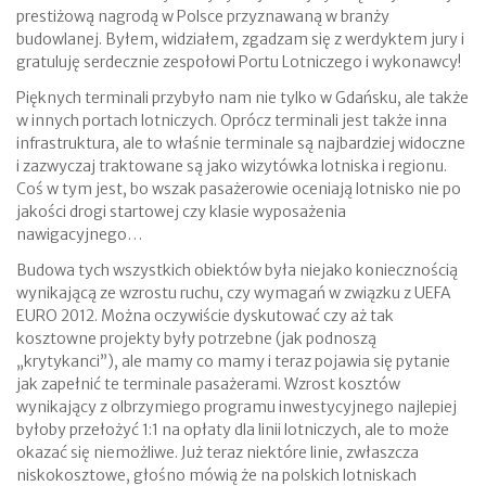
prestiżową nagrodą w Polsce przyznawaną w branży
budowlanej. Byłem, widziałem, zgadzam się z werdyktem jury i
gratuluję serdecznie zespołowi Portu Lotniczego i wykonawcy!
Pięknych terminali przybyło nam nie tylko w Gdańsku, ale także
w innych portach lotniczych. Oprócz terminali jest także inna
infrastruktura, ale to właśnie terminale są najbardziej widoczne
i zazwyczaj traktowane są jako wizytówka lotniska i regionu.
Coś w tym jest, bo wszak pasażerowie oceniają lotnisko nie po
jakości drogi startowej czy klasie wyposażenia
nawigacyjnego…
Budowa tych wszystkich obiektów była niejako koniecznością
wynikającą ze wzrostu ruchu, czy wymagań w związku z UEFA
EURO 2012. Można oczywiście dyskutować czy aż tak
kosztowne projekty były potrzebne (jak podnoszą
„krytykanci”), ale mamy co mamy i teraz pojawia się pytanie
jak zapełnić te terminale pasażerami. Wzrost kosztów
wynikający z olbrzymiego programu inwestycyjnego najlepiej
byłoby przełożyć 1:1 na opłaty dla linii lotniczych, ale to może
okazać się niemożliwe. Już teraz niektóre linie, zwłaszcza
niskokosztowe, głośno mówią że na polskich lotniskach