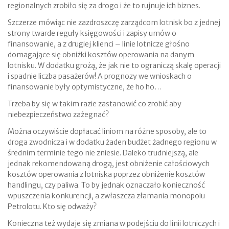
regionalnych zrobiło się za drogo i że to rujnuje ich biznes.
Szczerze mówiąc nie zazdroszczę zarządcom lotnisk bo z jednej
strony twarde reguły księgowości i zapisy umów o
finansowanie, a z drugiej klienci – linie lotnicze głośno
domagające się obniżki kosztów operowania na danym
lotnisku. W dodatku grożą, że jak nie to ograniczą skalę operacji
i spadnie liczba pasażerów! A prognozy we wnioskach o
finansowanie były optymistyczne, że ho ho…
Trzeba by się w takim razie zastanowić co zrobić aby
niebezpieczeństwo zażegnać?
Można oczywiście dopłacać liniom na różne sposoby, ale to
droga zwodnicza i w dodatku żaden budżet żadnego regionu w
średnim terminie tego nie zniesie. Daleko trudniejszą, ale
jednak rekomendowaną drogą, jest obniżenie całościowych
kosztów operowania z lotniska poprzez obniżenie kosztów
handlingu, czy paliwa. To by jednak oznaczało konieczność
wpuszczenia konkurencji, a zwłaszcza złamania monopolu
Petrolotu. Kto się odważy?
Konieczna też wydaje się zmiana w podejściu do linii lotniczych i