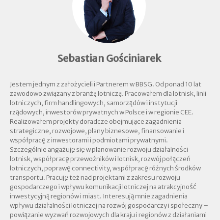
Sebastian Gościniarek
Jestem jednym z założycieli i Partnerem w BBSG. Od ponad 10 lat
zawodowo związany z branżą lotniczą. Pracowałem dla lotnisk, linii
lotniczych, firm handlingowych, samorządów i instytucji
rządowych, inwestorów prywatnych w Polsce i w regionie CEE.
Realizowałem projekty doradcze obejmujące zagadnienia
strategiczne, rozwojowe, plany biznesowe, finansowanie i
współpracę z inwestorami i podmiotami prywatnymi.
Szczególnie angażuję się w planowanie rozwoju działalności
lotnisk, współpracę przewoźników i lotnisk, rozwój połączeń
lotniczych, poprawę connectivity, współpracę różnych środków
transportu. Pracuję też nad projektami z zakresu rozwoju
gospodarczego i wpływu komunikacji lotniczej na atrakcyjność
inwestycyjną regionów i miast. Interesują mnie zagadnienia
wpływu działalności lotniczej na rozwój gospodarczy i społeczny –
powiązanie wyzwań rozwojowych dla kraju i regionów z działaniami