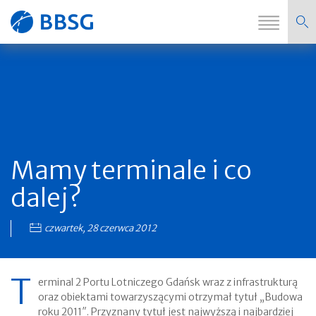
Zmi
Strona
nawi
główna
Mamy terminale i co
dalej?
czwartek, 28 czerwca 2012
T
erminal 2 Portu Lotniczego Gdańsk wraz z infrastrukturą
oraz obiektami towarzyszącymi otrzymał tytuł „Budowa
roku 2011″. Przyznany tytuł jest najwyższą i najbardziej