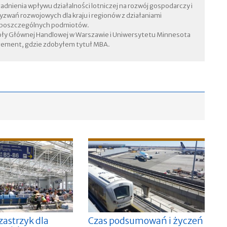
adnienia wpływu działalności lotniczej na rozwój gospodarczy i
zwań rozwojowych dla kraju i regionów z działaniami
 poszczególnych podmiotów.
ły Głównej Handlowej w Warszawie i Uniwersytetu Minnesota
gement, gdzie zdobyłem tytuł MBA.
zastrzyk dla
Czas podsumowań i życzeń