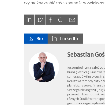
czy można zrobić coś co pomoże w zwiększeni
Bio
LinkedIn
Sebastian Goś
Jestem jednym z założycie
branżą lotniczą. Pracowałem
samorządów i instytucji r
Realizowałem projekty do
plany biznesowe, finansow
Szczególnie angażuję się 
przewoźników i lotnisk, r
różnych środków transport
gospodarczego i wpływu ko