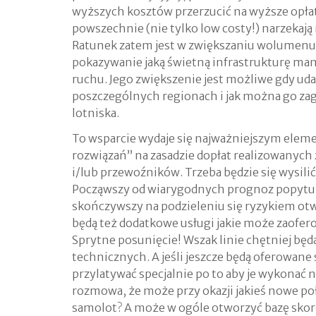
wyższych kosztów przerzucić na wyższe opłaty
powszechnie (nie tylko low costy!) narzekają
Ratunek zatem jest w zwiększaniu wolumenu. 
pokazywanie jaką świetną infrastrukturę mamy
ruchu. Jego zwiększenie jest możliwe gdy uda 
poszczególnych regionach i jak można go z
lotniska.
To wsparcie wydaje się najważniejszym elem
rozwiązań” na zasadzie dopłat realizowanyc
i/lub przewoźników. Trzeba będzie się wysili
Począwszy od wiarygodnych prognoz popytu, 
skończywszy na podzieleniu się ryzykiem ot
będą też dodatkowe usługi jakie może zaofer
Sprytne posunięcie! Wszak linie chętniej bę
technicznych. A jeśli jeszcze będą oferowane
przylatywać specjalnie po to aby je wykonać 
rozmowa, że może przy okazji jakieś nowe poł
samolot? A może w ogóle otworzyć bazę skoro 