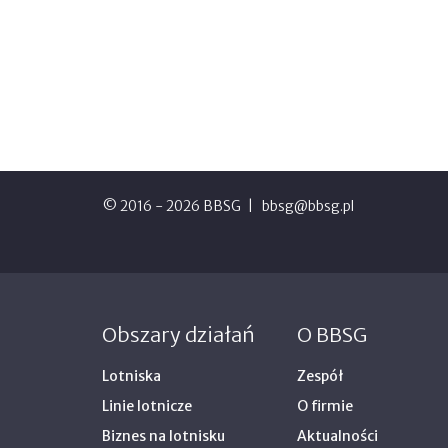
© 2016 - 2026 BBSG
bbsg@bbsg.pl
Obszary działań
O BBSG
Lotniska
Zespół
Linie lotnicze
O firmie
Biznes na lotnisku
Aktualności