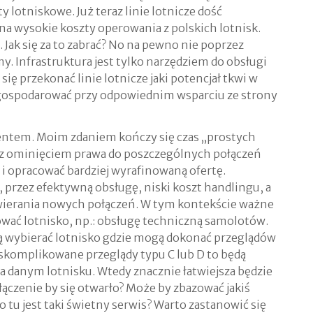
 lotniskowe. Już teraz linie lotnicze dość
 na wysokie koszty operowania z polskich lotnisk.
Jak się za to zabrać? No na pewno nie poprzez
. Infrastruktura jest tylko narzędziem do obsługi
się przekonać linie lotnicze jaki potencjał tkwi w
agospodarować przy odpowiednim wsparciu ze strony
entem. Moim zdaniem kończy się czas „prostych
h z ominięciem prawa do poszczególnych połączeń
ć i opracować bardziej wyrafinowaną ofertę.
przez efektywną obsługę, niski koszt handlingu, a
wierania nowych połączeń. W tym kontekście ważne
ować lotnisko, np.: obsługę techniczną samolotów.
dą wybierać lotnisko gdzie mogą dokonać przeglądów
 skomplikowane przeglądy typu C lub D to będą
na danym lotnisku. Wtedy znacznie łatwiejsza będzie
ączenie by się otwarło? Może by zbazować jakiś
tu jest taki świetny serwis? Warto zastanowić się