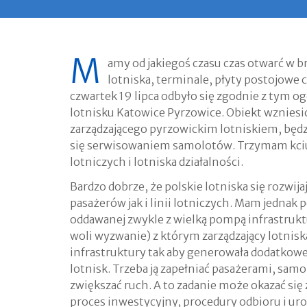
M
amy od jakiegoś czasu czas otwarć w br
lotniska, terminale, płyty postojowe 
czwartek 19 lipca odbyło się zgodnie z tym 
lotnisku Katowice Pyrzowice. Obiekt wzniesi
zarządzającego pyrzowickim lotniskiem, będz
się serwisowaniem samolotów. Trzymam kciuki
lotniczych i lotniska działalności.
Bardzo dobrze, że polskie lotniska się rozwija
pasażerów jak i linii lotniczych. Mam jednak 
oddawanej zwykle z wielką pompą infrastruktu
woli wyzwanie) z którym zarządzający lotnisk
infrastruktury tak aby generowała dodatkowe
lotnisk. Trzeba ją zapełniać pasażerami, sa
zwiększać ruch. A to zadanie może okazać się
proces inwestycyjny, procedury odbioru i uro