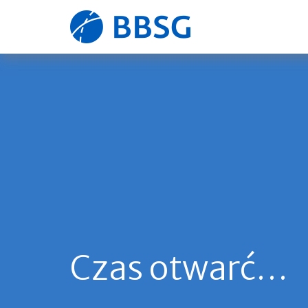
Strona
główna
Czas otwarć…