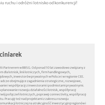
u ruchu i odróżni lotnisko od konkurencji!
ciniarek
li i Partnerem w BBSG. Od ponad 10 lat zawodowo związany z
 dla lotnisk, linii lotniczych, firm handlingowych,
ządowych, inwestorów prywatnych w Polsce i w regionie CEE.
radcze obejmujące zagadnienia strategiczne, rozwojowe,
anie i współpracę z inwestorami i podmiotami prywatnymi.
w planowanie rozwoju działalności lotnisk, współpracę
ozwój połączeń lotniczych, poprawę connectivity, współpracę
u. Pracuję też nad projektami z zakresu rozwoju
munikacji lotniczej na atrakcyjność inwestycyjną regionów i