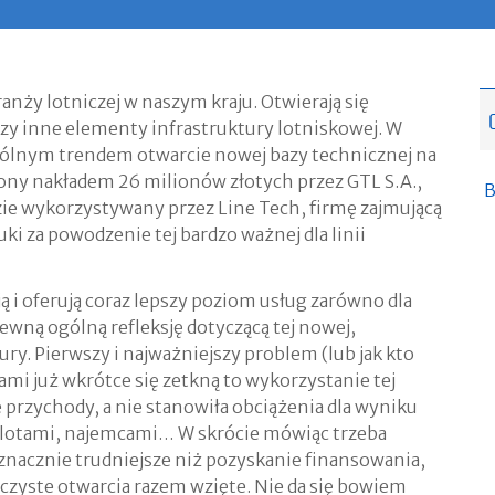
anży lotniczej w naszym kraju. Otwierają się
czy inne elementy infrastruktury lotniskowej. W
ogólnym trendem otwarcie nowej bazy technicznej na
ony nakładem 26 milionów złotych przez GTL S.A.,
B
ie wykorzystywany przez Line Tech, firmę zajmującą
 za powodzenie tej bardzo ważnej dla linii
ją i oferują coraz lepszy poziom usług zarówno dla
pewną ogólną refleksję dotyczącą tej nowej,
ry. Pierwszy i najważniejszy problem (lub jak kto
ami już wkrótce się zetkną to wykorzystanie tej
 przychody, a nie stanowiła obciążenia dla wyniku
molotami, najemcami… W skrócie mówiąc trzeba
 znacznie trudniejsze niż pozyskanie finansowania,
czyste otwarcia razem wzięte. Nie da się bowiem