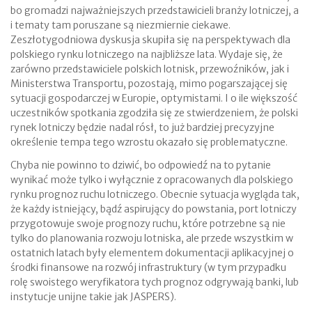
bo gromadzi najważniejszych przedstawicieli branży lotniczej, a
i tematy tam poruszane są niezmiernie ciekawe.
Zeszłotygodniowa dyskusja skupiła się na perspektywach dla
polskiego rynku lotniczego na najbliższe lata. Wydaje się, że
zarówno przedstawiciele polskich lotnisk, przewoźników, jak i
Ministerstwa Transportu, pozostają, mimo pogarszającej się
sytuacji gospodarczej w Europie, optymistami. I o ile większość
uczestników spotkania zgodziła się ze stwierdzeniem, że polski
rynek lotniczy będzie nadal rósł, to już bardziej precyzyjne
określenie tempa tego wzrostu okazało się problematyczne.
Chyba nie powinno to dziwić, bo odpowiedź na to pytanie
wynikać może tylko i wyłącznie z opracowanych dla polskiego
rynku prognoz ruchu lotniczego. Obecnie sytuacja wygląda tak,
że każdy istniejący, bądź aspirujący do powstania, port lotniczy
przygotowuje swoje prognozy ruchu, które potrzebne są nie
tylko do planowania rozwoju lotniska, ale przede wszystkim w
ostatnich latach były elementem dokumentacji aplikacyjnej o
środki finansowe na rozwój infrastruktury (w tym przypadku
rolę swoistego weryfikatora tych prognoz odgrywają banki, lub
instytucje unijne takie jak JASPERS).