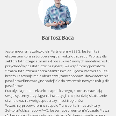
Bartosz Baca
Jestem jednym z założycieli i Partnerem w BBSG. Jestem też
ekspertem Komisji Europejskiej ds. rynku lotniczego. W pracy dla
sektora lotniczego staram się poszukiwać nowych modeli wzrostu
przychodów pozalotniczych i synergii we współpracy pomiędzy
firmami lotniczymi a podmiotami funkcjonującymi w otoczeniu tej
branży. Fascynuje mnie obszar związany z poprawą doświadczenia
pasażerów i innowacyjne podejście do tworzenia nowych usług dla
pasażerów.
Pracuję dla jednostek sektora publicznego, które usprawniają
swoje systemy przyciągania inwestycji i chcą bardziej skutecznie
stymulować rozwój gospodarczy miast i regionów.
Wcześniej pracowałem w zespole Transportu Infrastruktury i
Sektora Publicznego w PwC. Jestem absolwentem Wydziału Prawa
i Administracji Uniwersytetu im. Adama Mickiewicza w Poznaniu,