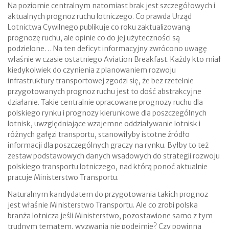
Na poziomie centralnym natomiast brak jest szczegółowych i
aktualnych prognoz ruchu lotniczego. Co prawda Urząd
Lotnictwa Cywilnego publikuje co roku zaktualizowaną
prognozę ruchu, ale opinie co do jej użyteczności są
podzielone… Na ten deficyt informacyjny zwrócono uwagę
właśnie w czasie ostatniego Aviation Breakfast. Każdy kto miał
kiedykolwiek do czynienia z planowaniem rozwoju
infrastruktury transportowej zgodzi się, że bez rzetelnie
przygotowanych prognoz ruchu jest to dość abstrakcyjne
działanie. Takie centralnie opracowane prognozy ruchu dla
polskiego rynku i prognozy kierunkowe dla poszczególnych
lotnisk, uwzględniające wzajemne oddziaływanie lotnisk i
różnych gałęzi transportu, stanowiłyby istotne źródło
informacji dla poszczególnych graczy na rynku. Byłby to też
zestaw podstawowych danych wsadowych do strategii rozwoju
polskiego transportu lotniczego, nad którą ponoć aktualnie
pracuje Ministerstwo Transportu.
Naturalnym kandydatem do przygotowania takich prognoz
jest właśnie Ministerstwo Transportu. Ale co zrobi polska
branża lotnicza jeśli Ministerstwo, pozostawione samo z tym
trudnym tematem, wyzwania nie podejmie? Czy powinna