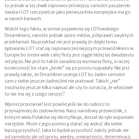
to jednak w tej chwili najnowocześniejszy samolot pasażerski
świata i LOT rzeczywiście jako pierwsza linia europejska ma go
w swoich barwach.
Wokół tego faktu, w sensie pojawienia się LOTowskiego
Dreamlinera, narosło jednak sporo mitów, półprawd i zwykłych
przekłamań. Na przykład nie jest prawdą że dzięki temu
lądowaniu LOT stał się najnowocześniejszym przewoźnikiem w
Europie bo średni wiek całej floty jest ciągle bliżej lat dwudziestu
niż pięciu. Nie jest to także zasadnicza wymiana floty, a raczej
konieczność bo stare „benki” się po prostu rozpadały. Nie jest
prawdą także, że Dreamliner uratuje LOT bo żaden samolot
sam z siebie jeszcze żadnej linii nie uratował. Takich „nie”
można by jeszcze kilka napisać ale czy to oznacza, że właściwie
to nie ma się z czego cieszyć?
Wprost przeciwnie! Jest powód jeśli nie do radości to
przynajmniej do zadowolenia. Nasz narodowy przewoźnik, z
którym wielu Polaków się identyfikuje, dostał do ręki wspaniałe
narzędzie. Może z jego pomocą starać się wykuć dla siebie
lepszą przyszłość. Jaka to będzie przyszłość zależy jednak nie
od samolotu ale od sprytu, wiedzy, umiejętności, determinacji