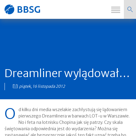
Zmi
Strona
nawi
główna
Dreamliner wylądował…
piątek, 16 listopada 2012
O
d kilku dni media wszelakie zachłystują się lądowaniem
pierwszego Dreamlinera w barwach LOT-u w Warszawie.
No i feta na lotnisku Chopina jak się patrzy. Czy skala
świętowania odpowiednia jest do wydarzenia? Można się
zastanawiać ale bezsprzecznie jakoś ten fakt uznać trzeba bo