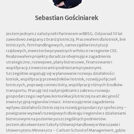
Sebastian Gościniarek
Jestem jednym z założycieli i Partnerem w BBSG. Od ponad 10 lat
zawodowo związany z branżą lotniczą. Pracowałem dla lotnisk, linii
lotniczych, firm handlingowych, samorządów i instytucji
rządowych, inwestorów prywatnych w Polsce i w regionie CEE.
Realizowałem projekty doradcze obejmujące zagadnienia
strategiczne, rozwojowe, plany biznesowe, finansowanie i
współpracę z inwestorami i podmiotami prywatnymi.
Szczególnie angażuję się w planowanie rozwoju działalności
lotnisk, współpracę przewoźników i lotnisk, rozwój połączeń
lotniczych, poprawę connectivity, współpracę różnych środków
transportu. Pracuję też nad projektami z zakresu rozwoju
gospodarczego i wpływu komunikacji lotniczej na atrakcyjność
inwestycyjną regionów i miast. Interesują mnie zagadnienia
wpływu działalności lotniczej na rozwój gospodarczy i społeczny –
powiązanie wyzwań rozwojowych dla kraju i regionów z działaniami
biznesowymi na poziomie poszczególnych podmiotów.
Jestem absolwentem Szkoły Głównej Handlowej w Warszawie i
Uniwersytetu Minnesota – Carlson School of Management, gdzie