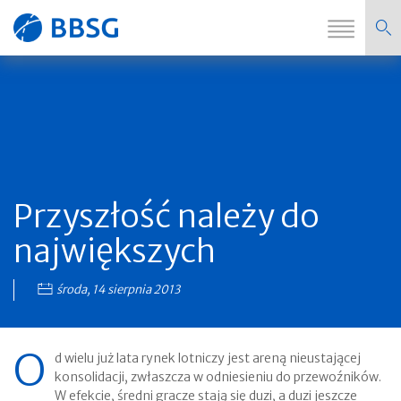
Zmi
Strona
nawi
główna
Przyszłość należy do
największych
środa, 14 sierpnia 2013
O
d wielu już lata rynek lotniczy jest areną nieustającej
konsolidacji, zwłaszcza w odniesieniu do przewoźników.
W efekcie, średni gracze stają się duzi, a duzi jeszcze