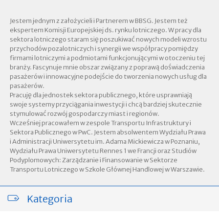
Jestem jednym z założycieli i Partnerem w BBSG. Jestem też
ekspertem Komisji Europejskiej ds. rynku lotniczego. W pracy dla
sektora lotniczego staram się poszukiwać nowych modeli wzrostu
przychodów pozalotniczych i synergii we współpracy pomiędzy
firmami lotniczymi a podmiotami funkcjonującymi w otoczeniu tej
branży. Fascynuje mnie obszar związany z poprawą doświadczenia
pasażerów i innowacyjne podejście do tworzenia nowych usług dla
pasażerów.
Pracuję dla jednostek sektora publicznego, które usprawniają
swoje systemy przyciągania inwestycji i chcą bardziej skutecznie
stymulować rozwój gospodarczy miast i regionów.
Wcześniej pracowałem w zespole Transportu Infrastruktury i
Sektora Publicznego w PwC. Jestem absolwentem Wydziału Prawa
i Administracji Uniwersytetu im. Adama Mickiewicza w Poznaniu,
Wydziału Prawa Uniwersytetu Rennes 1 we Francji oraz Studiów
Podyplomowych: Zarządzanie i Finansowanie w Sektorze
Transportu Lotniczego w Szkole Głównej Handlowej w Warszawie.
Kategoria