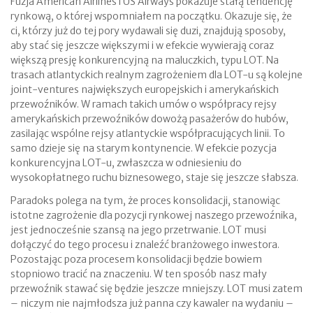
Fuzja American Airlines i US Airways pokazuje stałą tendencję
rynkową, o której wspomniałem na początku. Okazuje się, że
ci, którzy już do tej pory wydawali się duzi, znajdują sposoby,
aby stać się jeszcze większymi i w efekcie wywierają coraz
większą presję konkurencyjną na maluczkich, typu LOT. Na
trasach atlantyckich realnym zagrożeniem dla LOT-u są kolejne
joint-ventures największych europejskich i amerykańskich
przewoźników. W ramach takich umów o współpracy rejsy
amerykańskich przewoźników dowożą pasażerów do hubów,
zasilając wspólne rejsy atlantyckie współpracujących linii. To
samo dzieje się na starym kontynencie. W efekcie pozycja
konkurencyjna LOT-u, zwłaszcza w odniesieniu do
wysokopłatnego ruchu biznesowego, staje się jeszcze słabsza.
Paradoks polega na tym, że proces konsolidacji, stanowiąc
istotne zagrożenie dla pozycji rynkowej naszego przewoźnika,
jest jednocześnie szansą na jego przetrwanie. LOT musi
dołączyć do tego procesu i znaleźć branżowego inwestora.
Pozostając poza procesem konsolidacji będzie bowiem
stopniowo tracić na znaczeniu. W ten sposób nasz mały
przewoźnik stawać się będzie jeszcze mniejszy. LOT musi zatem
– niczym nie najmłodsza już panna czy kawaler na wydaniu –