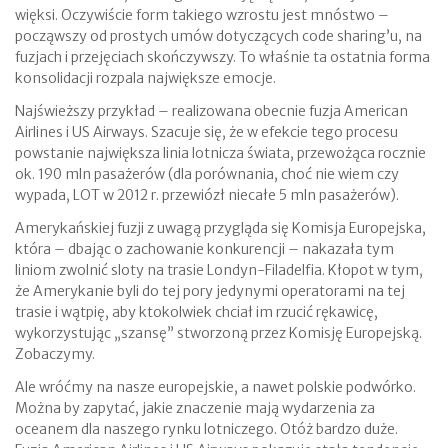
więksi. Oczywiście form takiego wzrostu jest mnóstwo –
począwszy od prostych umów dotyczących code sharing’u, na
fuzjach i przejęciach skończywszy. To właśnie ta ostatnia forma
konsolidacji rozpala największe emocje.
Najświeższy przykład – realizowana obecnie fuzja American
Airlines i US Airways. Szacuje się, że w efekcie tego procesu
powstanie największa linia lotnicza świata, przewożąca rocznie
ok. 190 mln pasażerów (dla porównania, choć nie wiem czy
wypada, LOT w 2012 r. przewiózł niecałe 5 mln pasażerów).
Amerykańskiej fuzji z uwagą przygląda się Komisja Europejska,
która – dbając o zachowanie konkurencji – nakazała tym
liniom zwolnić sloty na trasie Londyn-Filadelfia. Kłopot w tym,
że Amerykanie byli do tej pory jedynymi operatorami na tej
trasie i wątpię, aby ktokolwiek chciał im rzucić rękawicę,
wykorzystując „szansę” stworzoną przez Komisję Europejską.
Zobaczymy.
Ale wróćmy na nasze europejskie, a nawet polskie podwórko.
Można by zapytać, jakie znaczenie mają wydarzenia za
oceanem dla naszego rynku lotniczego. Otóż bardzo duże.