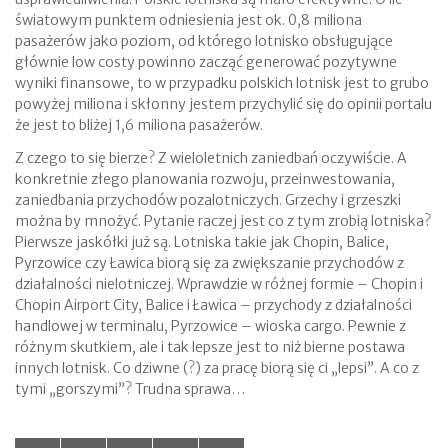
światowym punktem odniesienia jest ok. 0,8 miliona
pasażerów jako poziom, od którego lotnisko obsługujące
głównie low costy powinno zacząć generować pozytywne
wyniki finansowe, to w przypadku polskich lotnisk jest to grubo
powyżej miliona i skłonny jestem przychylić się do opinii portalu
że jest to bliżej 1,6 miliona pasażerów.
Z czego to się bierze? Z wieloletnich zaniedbań oczywiście. A
konkretnie złego planowania rozwoju, przeinwestowania,
zaniedbania przychodów pozalotniczych. Grzechy i grzeszki
można by mnożyć. Pytanie raczej jest co z tym zrobią lotniska?
Pierwsze jaskółki już są. Lotniska takie jak Chopin, Balice,
Pyrzowice czy Ławica biorą się za zwiększanie przychodów z
działalności nielotniczej. Wprawdzie w różnej formie – Chopin i
Chopin Airport City, Balice i Ławica – przychody z działalności
handlowej w terminalu, Pyrzowice – wioska cargo. Pewnie z
różnym skutkiem, ale i tak lepsze jest to niż bierne postawa
innych lotnisk. Co dziwne (?) za pracę biorą się ci „lepsi”. A co z
tymi „gorszymi”? Trudna sprawa…