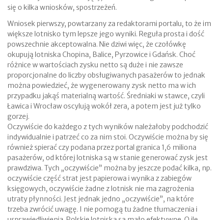
się o kilka wniosków, spostrzeżeń.
Wniosek pierwszy, powtarzany za redaktorami portalu, to że im
większe lotnisko tym lepsze jego wyniki. Reguła prosta i dość
powszechnie akceptowalna. Nie dziwi więc, że czołówkę
okupują lotniska Chopina, Balice, Pyrzowice i Gdańsk. Choć
różnice w wartościach zysku netto są duże i nie zawsze
proporcjonalne do liczby obsługiwanych pasażerów to jednak
można powiedzieć, że wygenerowany zysk netto ma w ich
przypadku jakąś materialną wartość. Średniaki w stawce, czyli
Ławica i Wrocław oscylują wokół zera, a potem jest już tylko
gorzej.
Oczywiście do każdego z tych wyników należałoby podchodzić
indywidualnie i patrzeć co za nim stoi. Oczywiście można by się
również spierać czy podana przez portal granica 1,6 miliona
pasażerów, od której lotniska są w stanie generować zysk jest
prawdziwa. Tych „oczywiście” można by jeszcze podać kilka, np.
oczywiście część strat jest papierowa i wynika z zabiegów
księgowych, oczywiście żadne z lotnisk nie ma zagrożenia
utraty płynności. Jest jednak jedno „oczywiście”, na które
trzeba zwrócić uwagę. I nie pomogą tu żadne tłumaczenia i
usprawiedliwienia. Polskie lotniska są mało efektywne. O ile