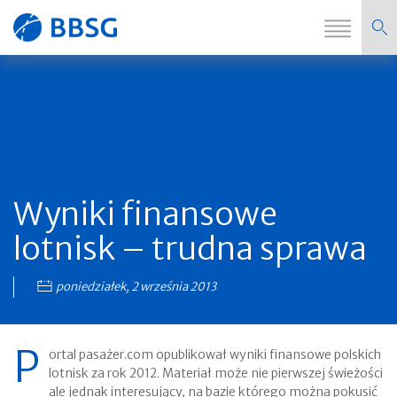
Zmi
Strona
nawi
główna
Wyniki finansowe
lotnisk – trudna sprawa
poniedziałek, 2 września 2013
P
ortal pasażer.com opublikował wyniki finansowe polskich
lotnisk za rok 2012. Materiał może nie pierwszej świeżości
ale jednak interesujący, na bazie którego można pokusić