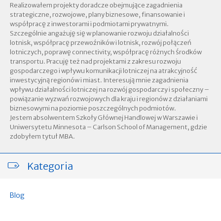
Realizowałem projekty doradcze obejmujące zagadnienia
strategiczne, rozwojowe, plany biznesowe, finansowanie i
współpracę z inwestorami i podmiotami prywatnymi.
Szczególnie angażuję się w planowanie rozwoju działalności
lotnisk, współpracę przewoźników i lotnisk, rozwój połączeń
lotniczych, poprawę connectivity, współpracę różnych środków
transportu. Pracuję też nad projektami z zakresu rozwoju
gospodarczego i wpływu komunikacji lotniczej na atrakcyjność
inwestycyjną regionów i miast. Interesują mnie zagadnienia
wpływu działalności lotniczej na rozwój gospodarczy i społeczny –
powiązanie wyzwań rozwojowych dla kraju i regionów z działaniami
biznesowymi na poziomie poszczególnych podmiotów.
Jestem absolwentem Szkoły Głównej Handlowej w Warszawie i
Uniwersytetu Minnesota – Carlson School of Management, gdzie
zdobyłem tytuł MBA.
Kategoria
Blog