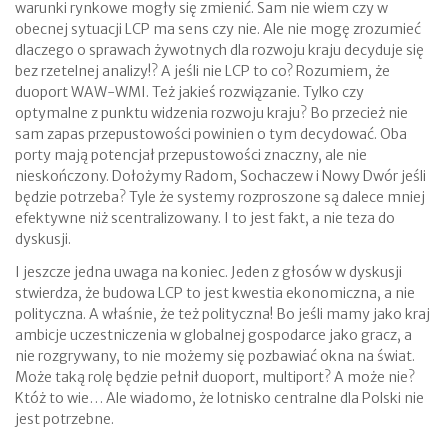
warunki rynkowe mogły się zmienić. Sam nie wiem czy w
obecnej sytuacji LCP ma sens czy nie. Ale nie mogę zrozumieć
dlaczego o sprawach żywotnych dla rozwoju kraju decyduje się
bez rzetelnej analizy!? A jeśli nie LCP to co? Rozumiem, że
duoport WAW-WMI. Też jakieś rozwiązanie. Tylko czy
optymalne z punktu widzenia rozwoju kraju? Bo przecież nie
sam zapas przepustowości powinien o tym decydować. Oba
porty mają potencjał przepustowości znaczny, ale nie
nieskończony. Dołożymy Radom, Sochaczew i Nowy Dwór jeśli
będzie potrzeba? Tyle że systemy rozproszone są dalece mniej
efektywne niż scentralizowany. I to jest fakt, a nie teza do
dyskusji.
I jeszcze jedna uwaga na koniec. Jeden z głosów w dyskusji
stwierdza, że budowa LCP to jest kwestia ekonomiczna, a nie
polityczna. A właśnie, że też polityczna! Bo jeśli mamy jako kraj
ambicje uczestniczenia w globalnej gospodarce jako gracz, a
nie rozgrywany, to nie możemy się pozbawiać okna na świat.
Może taką rolę będzie pełnił duoport, multiport? A może nie?
Któż to wie… Ale wiadomo, że lotnisko centralne dla Polski nie
jest potrzebne.