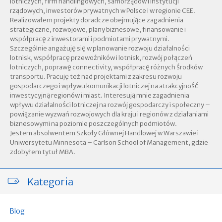
lotniczych, firm handlingowych, samorządów i instytucji
rządowych, inwestorów prywatnych w Polsce i w regionie CEE.
Realizowałem projekty doradcze obejmujące zagadnienia
strategiczne, rozwojowe, plany biznesowe, finansowanie i
współpracę z inwestorami i podmiotami prywatnymi.
Szczególnie angażuję się w planowanie rozwoju działalności
lotnisk, współpracę przewoźników i lotnisk, rozwój połączeń
lotniczych, poprawę connectivity, współpracę różnych środków
transportu. Pracuję też nad projektami z zakresu rozwoju
gospodarczego i wpływu komunikacji lotniczej na atrakcyjność
inwestycyjną regionów i miast. Interesują mnie zagadnienia
wpływu działalności lotniczej na rozwój gospodarczy i społeczny –
powiązanie wyzwań rozwojowych dla kraju i regionów z działaniami
biznesowymi na poziomie poszczególnych podmiotów.
Jestem absolwentem Szkoły Głównej Handlowej w Warszawie i
Uniwersytetu Minnesota – Carlson School of Management, gdzie
zdobyłem tytuł MBA.
Kategoria
Blog