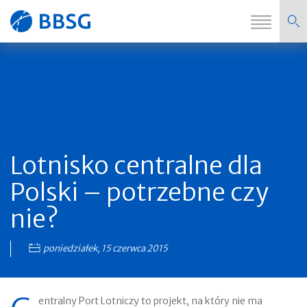
Zmi
Strona
nawi
główna
Lotnisko centralne dla
Polski – potrzebne czy
nie?
poniedziałek, 15 czerwca 2015
entralny Port Lotniczy to projekt, na który nie ma