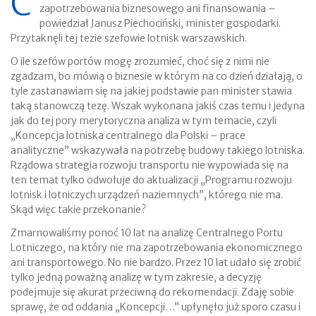
C
zapotrzebowania biznesowego ani finansowania –
powiedział Janusz Piechociński, minister gospodarki.
Przytaknęli tej tezie szefowie lotnisk warszawskich.
O ile szefów portów mogę zrozumieć, choć się z nimi nie
zgadzam, bo mówią o biznesie w którym na co dzień działają, o
tyle zastanawiam się na jakiej podstawie pan minister stawia
taką stanowczą tezę. Wszak wykonana jakiś czas temu i jedyna
jak do tej pory merytoryczna analiza w tym temacie, czyli
„Koncepcja lotniska centralnego dla Polski – prace
analityczne” wskazywała na potrzebę budowy takiego lotniska.
Rządowa strategia rozwoju transportu nie wypowiada się na
ten temat tylko odwołuje do aktualizacji „Programu rozwoju
lotnisk i lotniczych urządzeń naziemnych”, którego nie ma.
Skąd więc takie przekonanie?
Zmarnowaliśmy ponoć 10 lat na analizę Centralnego Portu
Lotniczego, na który nie ma zapotrzebowania ekonomicznego
ani transportowego. No nie bardzo. Przez 10 lat udało się zrobić
tylko jedną poważną analizę w tym zakresie, a decyzję
podejmuje się akurat przeciwną do rekomendacji. Zdaję sobie
sprawę, że od oddania „Koncepcji…” upłynęło już sporo czasu i