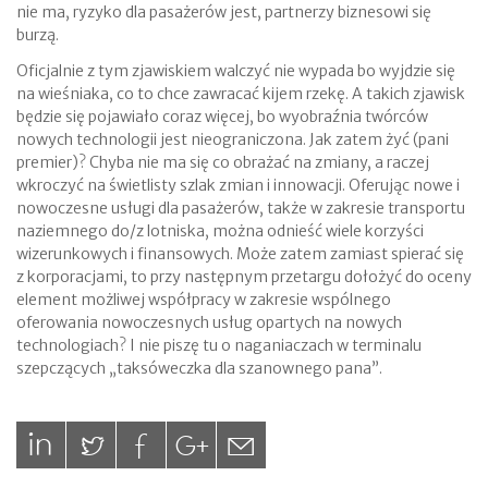
nie ma, ryzyko dla pasażerów jest, partnerzy biznesowi się
burzą.
Oficjalnie z tym zjawiskiem walczyć nie wypada bo wyjdzie się
na wieśniaka, co to chce zawracać kijem rzekę. A takich zjawisk
będzie się pojawiało coraz więcej, bo wyobraźnia twórców
nowych technologii jest nieograniczona. Jak zatem żyć (pani
premier)? Chyba nie ma się co obrażać na zmiany, a raczej
wkroczyć na świetlisty szlak zmian i innowacji. Oferując nowe i
nowoczesne usługi dla pasażerów, także w zakresie transportu
naziemnego do/z lotniska, można odnieść wiele korzyści
wizerunkowych i finansowych. Może zatem zamiast spierać się
z korporacjami, to przy następnym przetargu dołożyć do oceny
element możliwej współpracy w zakresie wspólnego
oferowania nowoczesnych usług opartych na nowych
technologiach? I nie piszę tu o naganiaczach w terminalu
szepczących „taksóweczka dla szanownego pana”.