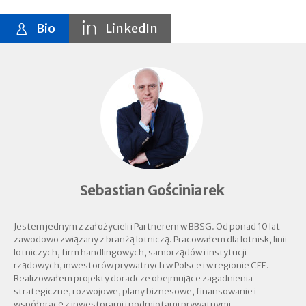
Bio
LinkedIn
Sebastian Gościniarek
Jestem jednym z założycieli i Partnerem w BBSG. Od ponad 10 lat
zawodowo związany z branżą lotniczą. Pracowałem dla lotnisk, linii
lotniczych, firm handlingowych, samorządów i instytucji
rządowych, inwestorów prywatnych w Polsce i w regionie CEE.
Realizowałem projekty doradcze obejmujące zagadnienia
strategiczne, rozwojowe, plany biznesowe, finansowanie i
współpracę z inwestorami i podmiotami prywatnymi.