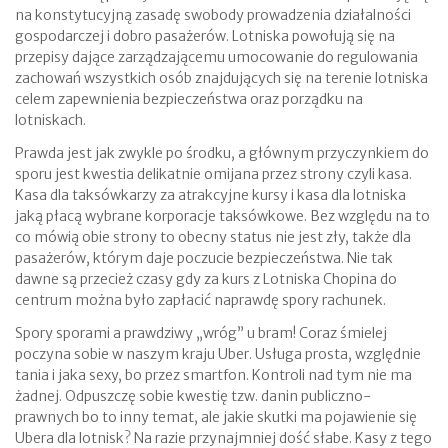
na konstytucyjną zasadę swobody prowadzenia działalności
gospodarczej i dobro pasażerów. Lotniska powołują się na
przepisy dające zarządzającemu umocowanie do regulowania
zachowań wszystkich osób znajdujących się na terenie lotniska
celem zapewnienia bezpieczeństwa oraz porządku na
lotniskach.
Prawda jest jak zwykle po środku, a głównym przyczynkiem do
sporu jest kwestia delikatnie omijana przez strony czyli kasa.
Kasa dla taksówkarzy za atrakcyjne kursy i kasa dla lotniska
jaką płacą wybrane korporacje taksówkowe. Bez względu na to
co mówią obie strony to obecny status nie jest zły, także dla
pasażerów, którym daje poczucie bezpieczeństwa. Nie tak
dawne są przecież czasy gdy za kurs z Lotniska Chopina do
centrum można było zapłacić naprawdę spory rachunek.
Spory sporami a prawdziwy „wróg” u bram! Coraz śmielej
poczyna sobie w naszym kraju Uber. Usługa prosta, względnie
tania i jaka sexy, bo przez smartfon. Kontroli nad tym nie ma
żadnej. Odpuszczę sobie kwestię tzw. danin publiczno-
prawnych bo to inny temat, ale jakie skutki ma pojawienie się
Ubera dla lotnisk? Na razie przynajmniej dość słabe. Kasy z tego