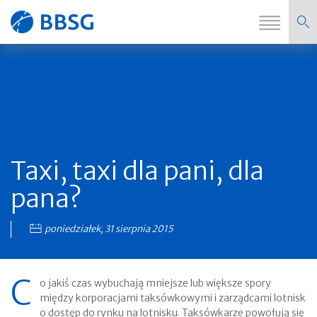
Zmi
Strona
nawi
główna
Taxi, taxi dla pani, dla
pana?
poniedziałek, 31 sierpnia 2015
C
o jakiś czas wybuchają mniejsze lub większe spory
między korporacjami taksówkowymi i zarządcami lotnisk
o dostęp do rynku na lotnisku. Taksówkarze powołują się