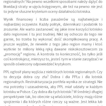
regionalnych? Na pewno wszelkimi sposobami należy dążyć do
likwidacji straty w ujęciu księgowym, ale też na pewno nie jest
to jedyne słuszne kryterium oceny działalności lotniska.
Wynik finansowy i liczba pasażerów są najłatwiejsze i
najbardziej oczywiste. Każdy polityk, dziennikarz i podatnik to
zrozumie. Ale warto zastanowić się jakie inne korzyści lotnisko
dało regionowi. I tu jest trudniej. Nikt się ochoczo do tego nie
garnie, bo trzeba by wykonać dość skomplikowaną pracę. A
jeszcze wyjdzie, że niewiele z tego jako region mamy i ktoś
wytknie te miliony lekką ręką dawane niskokosztowcom za
„promocję” regionu. A kontrola to konieczność, bo tylko jeśli
coś kontrolujesz, mierzysz to, jesteś tym w stanie zarządzać i w
sposób oświecony odpowiedzieć krytykom.
PPL ogłosił plany wyjścia z niektórych lotnisk regionalnych. Czy
to decyzja dobra czy zła? Dobra i dla PPLu i dla lotnisk
regionalnych. Restrukturyzacja portfela wynika ze strategii. Nie
ma potrzeby i uzasadnienia, aby PPL miał udziały w każdym
lotnisku w Polsce. Czy dobra dla tych lotnisk? W średniej i długiej
perspektywie tak, bo obecnie są właściciele, którzy mają różne
spojrzenia i dla których różne rzeczy są ważne. Jest lekka lub