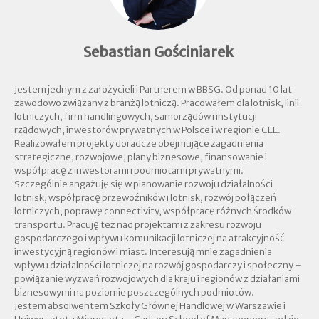
Sebastian Gościniarek
Jestem jednym z założycieli i Partnerem w BBSG. Od ponad 10 lat
zawodowo związany z branżą lotniczą. Pracowałem dla lotnisk, linii
lotniczych, firm handlingowych, samorządów i instytucji
rządowych, inwestorów prywatnych w Polsce i w regionie CEE.
Realizowałem projekty doradcze obejmujące zagadnienia
strategiczne, rozwojowe, plany biznesowe, finansowanie i
współpracę z inwestorami i podmiotami prywatnymi.
Szczególnie angażuję się w planowanie rozwoju działalności
lotnisk, współpracę przewoźników i lotnisk, rozwój połączeń
lotniczych, poprawę connectivity, współpracę różnych środków
transportu. Pracuję też nad projektami z zakresu rozwoju
gospodarczego i wpływu komunikacji lotniczej na atrakcyjność
inwestycyjną regionów i miast. Interesują mnie zagadnienia
wpływu działalności lotniczej na rozwój gospodarczy i społeczny –
powiązanie wyzwań rozwojowych dla kraju i regionów z działaniami
biznesowymi na poziomie poszczególnych podmiotów.
Jestem absolwentem Szkoły Głównej Handlowej w Warszawie i