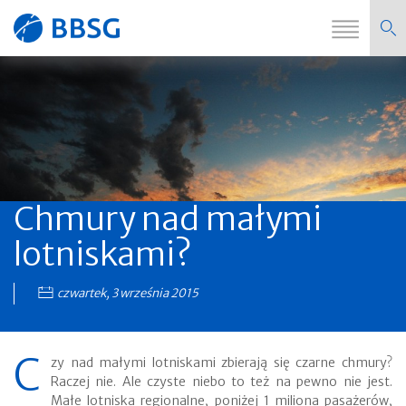
Zmi
Strona
nawi
główna
Chmury nad małymi
lotniskami?
czwartek, 3 września 2015
C
zy nad małymi lotniskami zbierają się czarne chmury?
Raczej nie. Ale czyste niebo to też na pewno nie jest.
Małe lotniska regionalne, poniżej 1 miliona pasażerów,