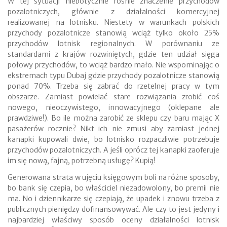
W tej sytuacji niebotycznie rośnie znaczenie przychodów
pozalotniczych, głównie z działalności komercyjnej
realizowanej na lotnisku. Niestety w warunkach polskich
przychody pozalotnicze stanowią wciąż tylko około 25%
przychodów lotnisk regionalnych. W porównaniu ze
standardami z krajów rozwiniętych, gdzie ten udział sięga
połowy przychodów, to wciąż bardzo mało. Nie wspominając o
ekstremach typu Dubaj gdzie przychody pozalotnicze stanowią
ponad 70%. Trzeba się zabrać do rzetelnej pracy w tym
obszarze. Zamiast powielać stare rozwiązania zrobić coś
nowego, nieoczywistego, innowacyjnego (oklepane ale
prawdziwe!). Bo ile można zarobić ze sklepu czy baru mając X
pasażerów rocznie? Nikt ich nie zmusi aby zamiast jednej
kanapki kupowali dwie, bo lotnisko rozpaczliwie potrzebuje
przychodów pozalotniczych. A jeśli oprócz tej kanapki zaoferuje
im się nową, fajną, potrzebną usługę? Kupią!
Generowana strata w ujęciu księgowym boli na różne sposoby,
bo bank się czepia, bo właściciel niezadowolony, bo premii nie
ma. No i dziennikarze się czepiają, że upadek i znowu trzeba z
publicznych pieniędzy dofinansowywać. Ale czy to jest jedyny i
najbardziej właściwy sposób oceny działalności lotnisk