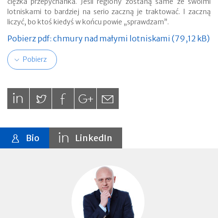
ciężka przepychanka. Jeśli regiony zostaną same ze swoimi
lotniskami to bardziej na serio zaczną je traktować. I zaczną
liczyć, bo ktoś kiedyś w końcu powie „sprawdzam”.
Pobierz pdf: chmury nad małymi lotniskami (79,12 kB)
Pobierz
Bio
LinkedIn