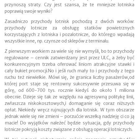
przynoszą straty. Czy jest szansa, że te mniejsze lotniska
poprawią swoje wyniki?
Zasadniczo przychody lotnisk pochodzą z dwóch worków:
przychody lotnicze za obsługę statków powietrznych
korzystających z lotniska i pozalotnicze, do którego wpadają
wszystkie inne, np. czynsze od sklepów z terminalu.
Z pierwszym workiem za wiele się nie wymyśli, bo to przychody
regulowane – cennik zatwierdzany jest przez ULC, a żeby być
konkurencyjnym trzeba oferować liniom atrakcyjne stawki i
cały bukiet promocji.No i jeśli ruch mały to i przychody z tego
ruchu też niewielkie. Mówi się, że granica liczby pasażerów,od
której port staje się rentowny sukcesywnie przesuwa się w
górę, od 600-700 tys. rocznie kiedyś do około 1 miliona
obecnie. Dzieje się tak ze względu na agresywną politykę linii,
zwłaszcza niskokosztowych,i domaganie się coraz niższych
opłat. Niekiedy wręcz rujnujących dla lotnisk. W tym obszarze
jednak wiele się nie zmieni – porzućcie wszelką nadzieję ci co ją
macie! Do wyjątków należeć będzie sytuacja, gdy przychody
lotnicze pokryją koszty związane z obsługą operacji lotniczych.