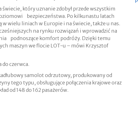
P
a świecie, który uznanie zdobył przede wszystkim
poziomowi bezpieczeństwa. Po kilkunastu latach
 w wielu liniach w Europie i na świecie, także u nas.
cześniejszych na rynku rozwiązań i wprowadzić na
nia podnoszące komfort podróży. Dzięki temu
zych maszyn we flocie LOT-u – mówi Krzysztof
 do czerwca.
okadłubowy samolot odrzutowy, produkowany od
zyny tego typu, obsługujące połączenia krajowe oraz
ład od 148 do 162 pasażerów.