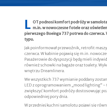
L
OT podnosi komfort podróży w samolot
m.in. w nowoczesne fotele oraz oświetle
pierwszego Boeinga 737 potrwa do czerwca. W
typu.
Jak poinformował przewoźnik, retrofit maszy
czerwca. W kabinie pojawią się m.in. nowocz
Pasażerowie do dyspozycji będą mieli indywi
również schowki na bagaże oraz toalety. Wyk
wnętrzu Dreamlinera.
We wszystkich 737 wymianie poddany zostan
LED z oprogramowaniem „mood lighting” – t
zwiększyć komfort podróży dostosowując pozi
odpowiedniej pory dnia.
W przedniej kuchni samolotu pojawi się równ