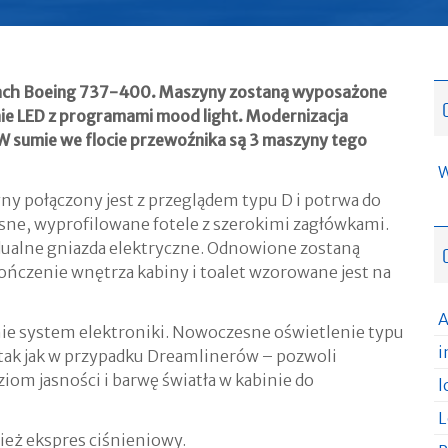
ach Boeing 737-400. Maszyny zostaną wyposażone
nie LED z programami mood light. Modernizacja
 sumie we flocie przewoźnika są 3 maszyny tego
W
ny połączony jest z przeglądem typu D i potrwa do
esne, wyprofilowane fotele z szerokimi zagłówkami.
dualne gniazda elektryczne. Odnowione zostaną
ończenie wnętrza kabiny i toalet wzorowane jest na
A
ie system elektroniki. Nowoczesne oświetlenie typu
i
ak jak w przypadku Dreamlinerów – pozwoli
om jasności i barwę światła w kabinie do
l
L
ież ekspres ciśnieniowy.