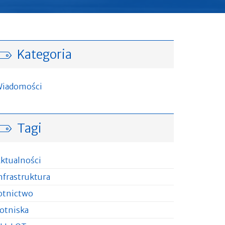
Kategoria
iadomości
Tagi
ktualności
nfrastruktura
otnictwo
otniska