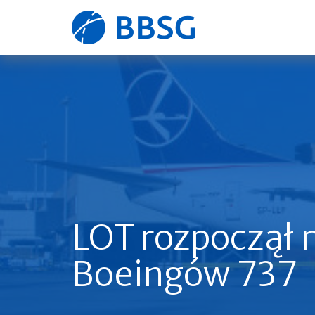
Strona
główna
LOT rozpoczął 
Boeingów 737