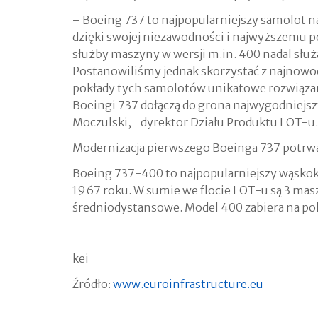
– Boeing 737 to najpopularniejszy samolot n
dzięki swojej niezawodności i najwyższemu 
służby maszyny w wersji m.in. 400 nadal służą
Postanowiliśmy jednak skorzystać z najnowo
pokłady tych samolotów unikatowe rozwiąza
Boeingi 737 dołączą do grona najwygodniejs
Moczulski, dyrektor Działu Produktu LOT-u.
Modernizacja pierwszego Boeinga 737 potrwa
Boeing 737-400 to najpopularniejszy wąsk
1967 roku. W sumie we flocie LOT-u są 3 mas
średniodystansowe. Model 400 zabiera na pok
kei
Źródło:
www.euroinfrastructure.eu