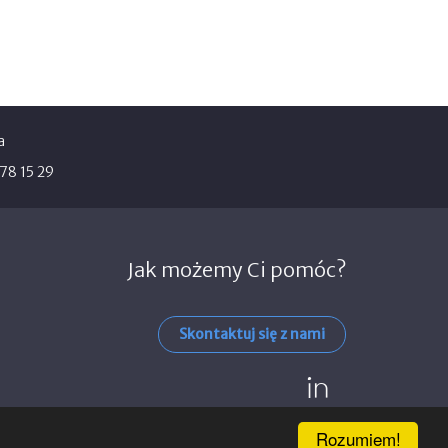
a
378 15 29
Jak możemy Ci pomóc?
Skontaktuj się z nami
lin
Rozumiem!