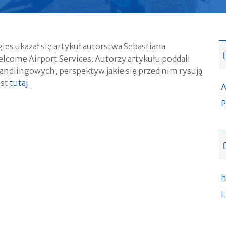
ies ukazał się artykuł autorstwa Sebastiana
Welcome Airport Services. Autorzy artykułu poddali
andlingowych, perspektyw jakie się przed nim rysują
est
tutaj
.
A
P
h
L