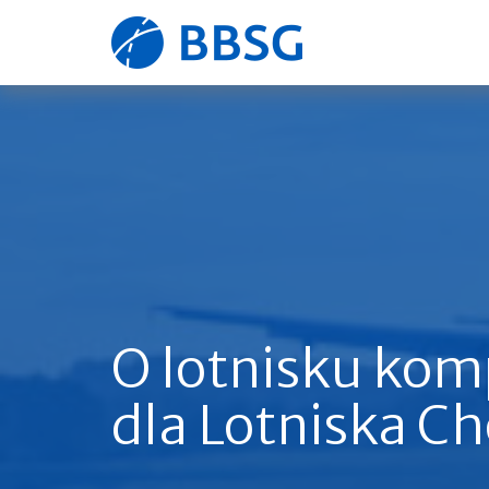
Strona
główna
O lotnisku ko
dla Lotniska C