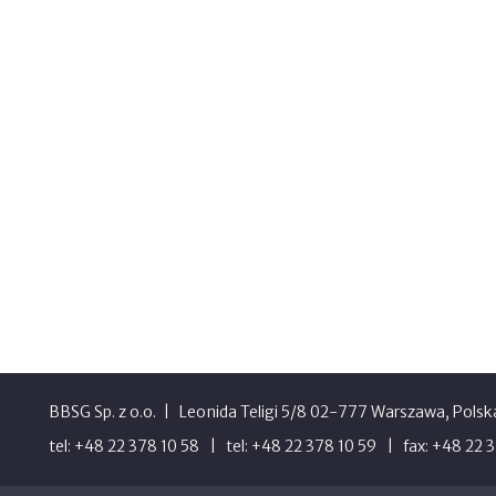
BBSG Sp. z o.o.
Leonida Teligi 5/8 02-777 Warszawa, Polsk
tel: +48 22 378 10 58
tel: +48 22 378 10 59
fax: +48 22 