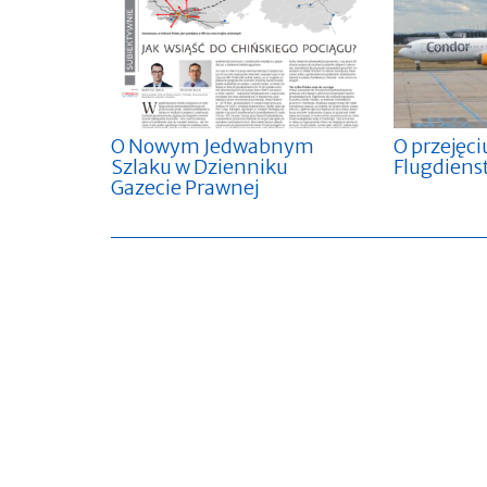
O Nowym Jedwabnym
O przejęc
Szlaku w Dzienniku
Flugdiens
Gazecie Prawnej