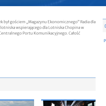
rek był gościem „Magazynu Ekonomicznego” Radia dla
lotniska wspierającego dla Lotniska Chopina w
 Centralnego Portu Komunikacyjnego. Całość
P