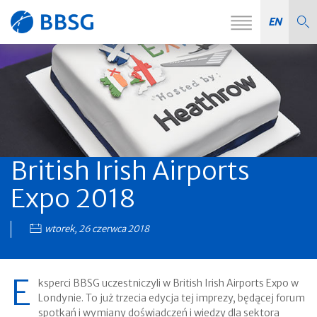
Zmień
EN
Strona
nawiga
główna
British Irish Airports
Expo 2018
wtorek, 26 czerwca 2018
E
ksperci BBSG uczestniczyli w British Irish Airports Expo w
Londynie. To już trzecia edycja tej imprezy, będącej forum
spotkań i wymiany doświadczeń i wiedzy dla sektora