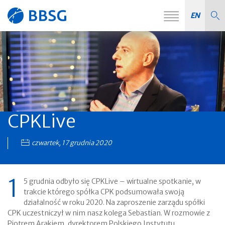
Zmień
EN
Strona
nawiga
główna
CPKLive
czwartek, 17 grudnia 2020
1
5 grudnia odbyło się CPKLive – wirtualne spotkanie, w
trakcie którego spółka CPK podsumowała swoją
działalność w roku 2020. Na zaproszenie zarządu spółki
CPK uczestniczył w nim nasz kolega Sebastian. W rozmowie z
Piotrem Arakiem, dyrektorem Polskiego Instytutu