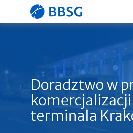
Strona
główna
Doradztwo w p
komercjalizacj
terminala Krak