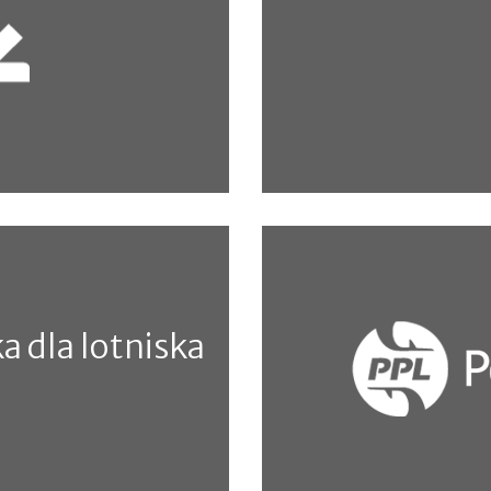
w Porcie
Koncepcja rozwoju us
 dla lotniska