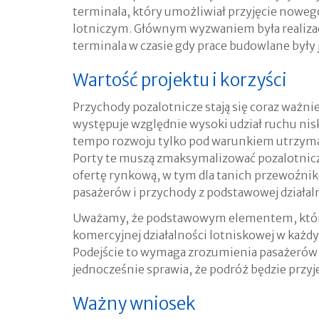
terminala, który umożliwiał przyjęcie nowego
lotniczym. Głównym wyzwaniem była realizacj
terminala w czasie gdy prace budowlane były
Wartość projektu i korzyści
Przychody pozalotnicze stają się coraz ważni
występuje względnie wysoki udział ruchu n
tempo rozwoju tylko pod warunkiem utrzyma
Porty te muszą zmaksymalizować pozalotnicz
ofertę rynkową, w tym dla tanich przewoźnikó
pasażerów i przychody z podstawowej działal
Uważamy, że podstawowym elementem, który 
komercyjnej działalności lotniskowej w każd
Podejście to wymaga zrozumienia pasażerów i
jednocześnie sprawia, że podróż będzie przy
Ważny wniosek