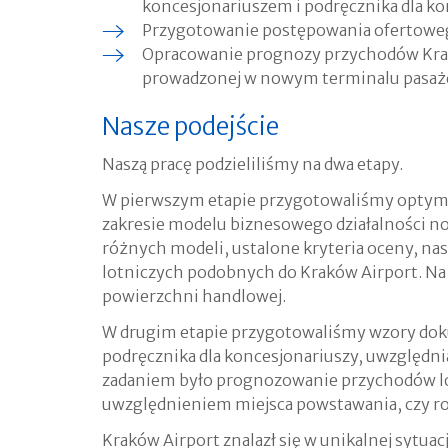
koncesjonariuszem i podręcznika dla k
Przygotowanie postępowania ofertoweg
Opracowanie prognozy przychodów Krakó
prowadzonej w nowym terminalu pasaż
Nasze podejście
Naszą pracę podzieliliśmy na dwa etapy.
W pierwszym etapie przygotowaliśmy optymal
zakresie modelu biznesowego działalności no
różnych modeli, ustalone kryteria oceny, nas
lotniczych podobnych do Kraków Airport. Na
powierzchni handlowej.
W drugim etapie przygotowaliśmy wzory do
podręcznika dla koncesjonariuszy, uwzględ
zadaniem było prognozowanie przychodów lot
uwzględnieniem miejsca powstawania, czy rod
Kraków Airport znalazł się w unikalnej sytua