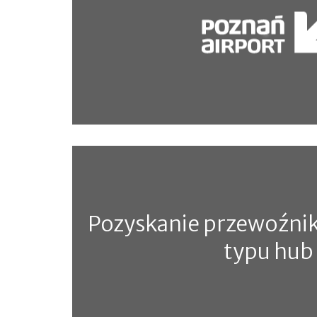
Poprawa doświadczenia pasażera 
Lotniczym Poznań-Ławica
Pozyskanie przewoźnika
typu hub