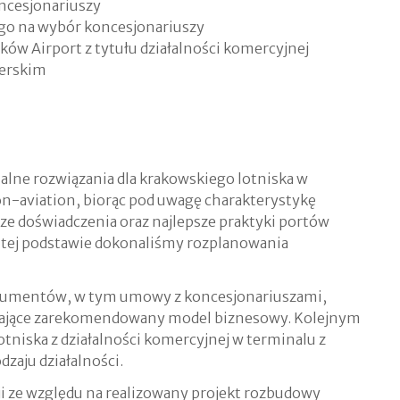
oncesjonariuszy
o na wybór koncesjonariuszy
w Airport z tytułu działalności komercyjnej
erskim
ne rozwiązania dla krakowskiego lotniska w
n-aviation, biorąc pod uwagę charakterystykę
ze doświadczenia oraz najlepsze praktyki portów
 tej podstawie dokonaliśmy rozplanowania
kumentów, w tym umowy z koncesjonariuszami,
niające zarekomendowany model biznesowy. Kolejnym
niska z działalności komercyjnej w terminalu z
zaju działalności.
cji ze względu na realizowany projekt rozbudowy