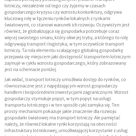
lotniczy, niezależnie od tego czy żyjemy w czasach
gospodarczego kryzysu czy wzrostu koniunktury, odgrywa
kluczową rolę w łączeniu rynków lokalnych z rynkami
światowymi, co stanowi warunek ich rozwoju. Oczywistym jest
również, że globalizująca się gospodarka potrzebuje coraz
więcej swoistego smaru, który oliwi jej tryby, a którego to rolę
odgrywają transport i logistyka, w tym oczywiście transport
lotniczy. Ta rola elementu scalającego globalną gospodarkę
przejawia się miejscem jaki dostępność transportem lotniczym
zajmuje w cyklu wzrostu gospodarczego, który zobrazowany
jest na schemacie poniżej.
Jak widać, transport lotniczy umożliwia dostęp do rynków, co
równoznaczne jest z napędzającym wzrost gospodarczy
handlem i bezpośrednimi inwestycjami zagranicznymi. Wzrost
gospodarczy stymuluje popyt, w tym popyt na usługi
transportu lotniczego i w ten sposób cykl zamyka się. Ten
prosty mechanizm pokazuje jakie znaczenie dla rozwoju
gospodarki światowej ma transport lotniczy. Ale pamiętać
należy, że również lokalne rynki korzystają na obecności
infrastruktury lotniskowej, umożliwiającej korzystanie z usług