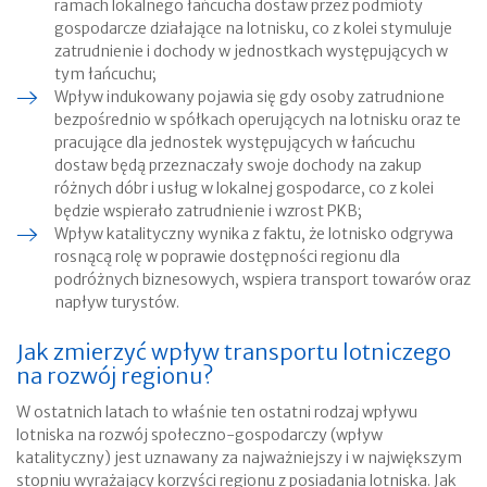
ramach lokalnego łańcucha dostaw przez podmioty
gospodarcze działające na lotnisku, co z kolei stymuluje
zatrudnienie i dochody w jednostkach występujących w
tym łańcuchu;
Wpływ indukowany pojawia się gdy osoby zatrudnione
bezpośrednio w spółkach operujących na lotnisku oraz te
pracujące dla jednostek występujących w łańcuchu
dostaw będą przeznaczały swoje dochody na zakup
różnych dóbr i usług w lokalnej gospodarce, co z kolei
będzie wspierało zatrudnienie i wzrost PKB;
Wpływ katalityczny wynika z faktu, że lotnisko odgrywa
rosnącą rolę w poprawie dostępności regionu dla
podróżnych biznesowych, wspiera transport towarów oraz
napływ turystów.
Jak zmierzyć wpływ transportu lotniczego
na rozwój regionu?
W ostatnich latach to właśnie ten ostatni rodzaj wpływu
lotniska na rozwój społeczno-gospodarczy (wpływ
katalityczny) jest uznawany za najważniejszy i w największym
stopniu wyrażający korzyści regionu z posiadania lotniska. Jak