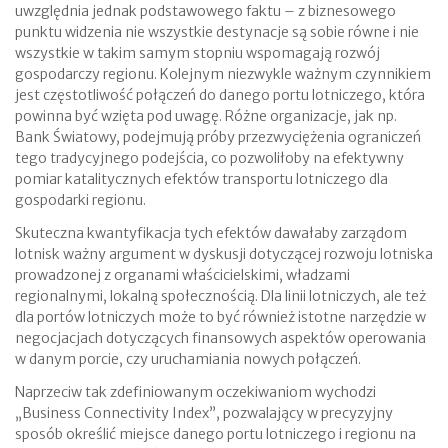
uwzględnia jednak podstawowego faktu – z biznesowego
punktu widzenia nie wszystkie destynacje są sobie równe i nie
wszystkie w takim samym stopniu wspomagają rozwój
gospodarczy regionu. Kolejnym niezwykle ważnym czynnikiem
jest częstotliwość połączeń do danego portu lotniczego, która
powinna być wzięta pod uwagę. Różne organizacje, jak np.
Bank Światowy, podejmują próby przezwyciężenia ograniczeń
tego tradycyjnego podejścia, co pozwoliłoby na efektywny
pomiar katalitycznych efektów transportu lotniczego dla
gospodarki regionu.
Skuteczna kwantyfikacja tych efektów dawałaby zarządom
lotnisk ważny argument w dyskusji dotyczącej rozwoju lotniska
prowadzonej z organami właścicielskimi, władzami
regionalnymi, lokalną społecznością. Dla linii lotniczych, ale też
dla portów lotniczych może to być również istotne narzędzie w
negocjacjach dotyczących finansowych aspektów operowania
w danym porcie, czy uruchamiania nowych połączeń.
Naprzeciw tak zdefiniowanym oczekiwaniom wychodzi
„Business Connectivity Index”, pozwalający w precyzyjny
sposób określić miejsce danego portu lotniczego i regionu na