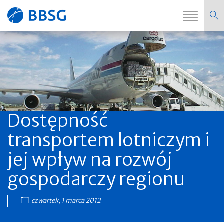
Zmi
Strona
nawi
główna
Dostępność
transportem lotniczym i
jej wpływ na rozwój
gospodarczy regionu
czwartek, 1 marca 2012