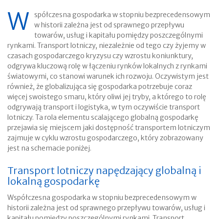
W
spółczesna gospodarka w stopniu bezprecedensowym
w historii zależna jest od sprawnego przepływu
towarów, usług i kapitału pomiędzy poszczególnymi
rynkami. Transport lotniczy, niezależnie od tego czy żyjemy w
czasach gospodarczego kryzysu czy wzrostu koniunktury,
odgrywa kluczową rolę w łączeniu rynków lokalnych z rynkami
światowymi, co stanowi warunek ich rozwoju. Oczywistym jest
również, że globalizująca się gospodarka potrzebuje coraz
więcej swoistego smaru, który oliwi jej tryby, a którego to rolę
odgrywają transport i logistyka, w tym oczywiście transport
lotniczy. Ta rola elementu scalającego globalną gospodarkę
przejawia się miejscem jaki dostępność transportem lotniczym
zajmuje w cyklu wzrostu gospodarczego, który zobrazowany
jest na schemacie poniżej.
Transport lotniczy napędzający globalną i
lokalną gospodarkę
Współczesna gospodarka w stopniu bezprecedensowym w
historii zależna jest od sprawnego przepływu towarów, usług i
kapitału pomiędzy poszczególnymi rynkami. Transport