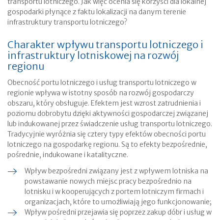
transportu lotniczego. Jak więc ocenia się korzyści dla lokalnej
gospodarki płynące z faktu lokalizacji na danym terenie
infrastruktury transportu lotniczego?
Charakter wpływu transportu lotniczego i
infrastruktury lotniskowej na rozwój
regionu
Obecność portu lotniczego i usług transportu lotniczego w
regionie wpływa w istotny sposób na rozwój gospodarczy
obszaru, który obsługuje. Efektem jest wzrost zatrudnienia i
poziomu dobrobytu dzięki aktywności gospodarczej związanej
lub indukowanej przez świadczenie usług transportu lotniczego.
Tradycyjnie wyróżnia się cztery typy efektów obecności portu
lotniczego na gospodarkę regionu. Są to efekty bezpośrednie,
pośrednie, indukowane i katalityczne.
Wpływ bezpośredni związany jest z wpływem lotniska na
powstawanie nowych miejsc pracy bezpośrednio na
lotnisku i w kooperujących z portem lotniczym firmach i
organizacjach, które to umożliwiają jego funkcjonowanie;
Wpływ pośredni przejawia się poprzez zakup dóbr i usług w