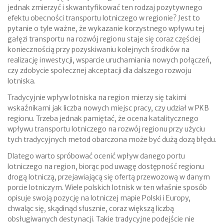
jednak zmierzyć i skwantyfikować ten rodzaj pozytywnego
efektu obecności transportu lotniczego w regionie? Jest to
pytanie o tyle ważne, że wykazanie korzystnego wpływu tej
gałęzi transportu na rozwój regionu staje się coraz częściej
koniecznością przy pozyskiwaniu kolejnych środków na
realizację inwestycji, wsparcie uruchamiania nowych połączeń,
czy zdobycie społecznej akceptacji dla dalszego rozwoju
lotniska.
Tradycyjnie wpływ lotniska na region mierzy się takimi
wskaźnikami jak liczba nowych miejsc pracy, czy udział w PKB
regionu. Trzeba jednak pamiętać, że ocena katalitycznego
wpływu transportu lotniczego na rozwój regionu przy użyciu
tych tradycyjnych metod obarczona może być dużą dozą błędu.
Dlatego warto spróbować ocenić wpływ danego portu
lotniczego na region, biorąc pod uwagę dostępność regionu
drogą lotniczą, przejawiającą się ofertą przewozową w danym
porcie lotniczym. Wiele polskich lotnisk w ten właśnie sposób
opisuje swoją pozycję na lotniczej mapie Polski i Europy,
chwaląc się, skądinąd słusznie, coraz większą liczbą
obsługiwanych destynacji. Takie tradycyjne podejście nie