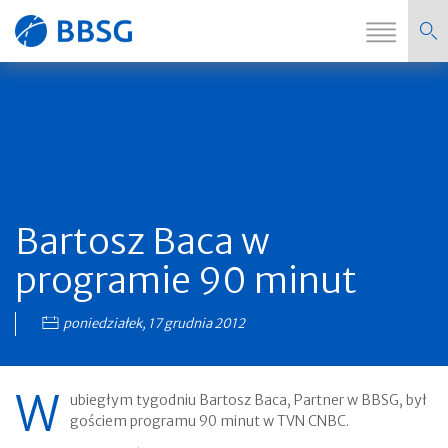
Zmi
Strona
nawi
główna
Bartosz Baca w
programie 90 minut
poniedziałek, 17 grudnia 2012
W
ubiegłym tygodniu Bartosz Baca, Partner w BBSG, był
gościem programu 90 minut w TVN CNBC.