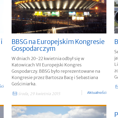
i
BBSG na Europejskim Kongresie
B
Gospodarczym
S
j
W dniach 20-22 kwietnia odbył się w
L
Katowicach VII Europejski Kongres
z
Gospodarczy. BBSG było reprezentowane na
G
Kongresie przez Bartosza Bacę i Sebastiana
Gościniarka.
ści
Aktualności
środa, 29 kwietnia 2015
P