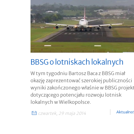
BBSG o lotniskach lokalnych
W tym tygodniu Bartosz Baca z BBSG miał
okazję zaprezentować szerokiej publiczności
wyniki zakończonego właśnie w BBSG projek
dotyczącego potencjału rozwoju lotnisk
lokalnych w Wielkopolsce.
Aktualno
czwartek, 29 maja 2014