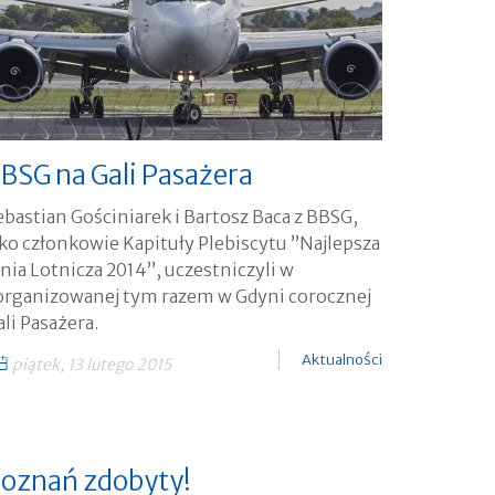
BSG na Gali Pasażera
ebastian Gościniarek i Bartosz Baca z BBSG,
ako członkowie Kapituły Plebiscytu ”Najlepsza
inia Lotnicza 2014”, uczestniczyli w
organizowanej tym razem w Gdyni corocznej
ali Pasażera.
Aktualności
piątek, 13 lutego 2015
oznań zdobyty!