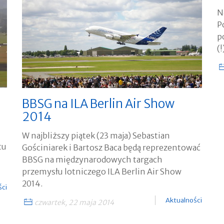
N
P
p
(
BBSG na ILA Berlin Air Show
2014
W najbliższy piątek (23 maja) Sebastian
tu
Gościniarek i Bartosz Baca będą reprezentować
BBSG na międzynarodowych targach
przemysłu lotniczego ILA Berlin Air Show
2014.
ści
Aktualności
czwartek, 22 maja 2014