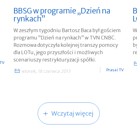
BBSG w programie „Dzień na
B
rynkach”
W zeszłym tygodniu Bartosz Baca był gościem
W
programu ”Dzień na rynkach” w TVN CNBC.
p
Rozmowa dotyczyła kolejnej transzy pomocy
b
dla LOTu, jego przyszłości i możliwych
r
scenariuszy restrykturyzacji spółki.
 TV
Prasa i TV
wtorek, 18 czerwca 2013
Wczytaj więcej