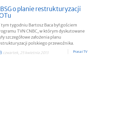
BSG o planie restrukturyzacji
LOTu
 tym tygodniu Bartosz Baca był gościem
rogramu TVN CNBC, w którym dyskutowane
yły szczegółowe założenia planu
estrukturyzacji polskiego przewoźnika.
Prasa i TV
czwartek, 25 kwietnia 2013