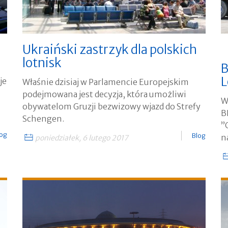
Ukraiński zastrzyk dla polskich
lotnisk
B
L
je
Właśnie dzisiaj w Parlamencie Europejskim
podejmowana jest decyzja, która umożliwi
W
obywatelom Gruzji bezwizowy wjazd do Strefy
B
Schengen.
”
log
Blog
n
poniedziałek, 6 lutego 2017