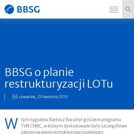
Zmi
Strona
nawi
główna
BBSG o planie
restrukturyzacji LOTu
czwartek, 25 kwietnia 2013
W
tym tygodniu Bartosz Baca był gościem programu
TVN CNBC, w którym dyskutowane były szczegółowe
założenia planu restrukturyzacji polskiego